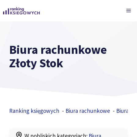
Przejdź
ME
do
treści
Biura rachunkowe
Złoty Stok
Ranking księgowych
Biura rachunkowe
Biura r
W pobliskich kategoriach:
Biura