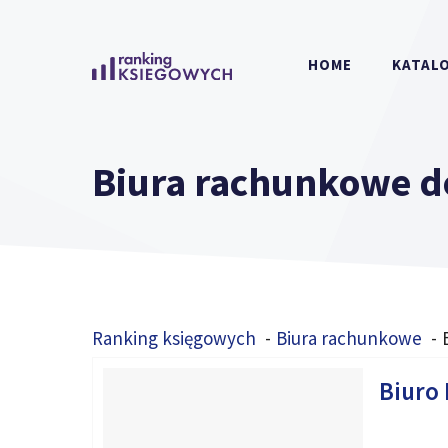
Przejdź
do
HOME
KATALO
treści
Biura rachunkowe d
Ranking księgowych
Biura rachunkowe
Biuro