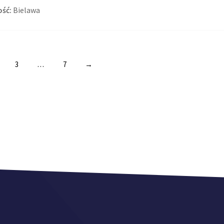
ść:
Bielawa
3
…
7
→