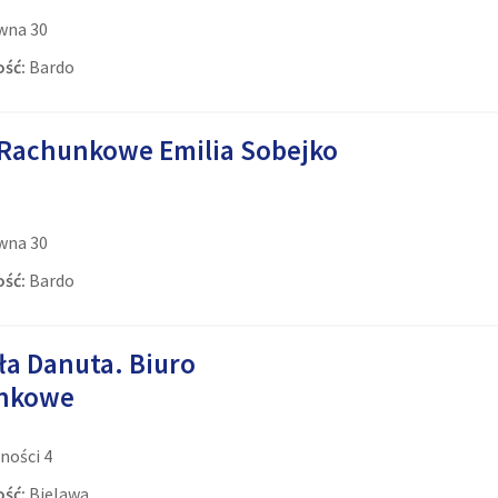
wna 30
ść:
Bardo
 Rachunkowe Emilia Sobejko
wna 30
ść:
Bardo
ła Danuta. Biuro
nkowe
ności 4
ść:
Bielawa