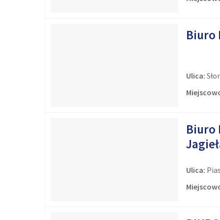
Biuro
Ulica:
Sło
Miejscowo
Biuro
Jagieł
Ulica:
Pia
Miejscowo