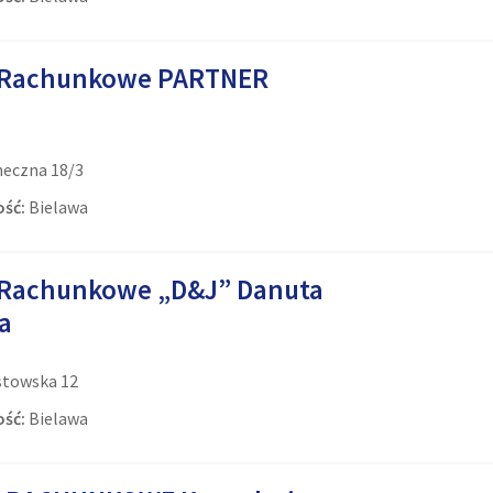
 Rachunkowe PARTNER
neczna 18/3
ść:
Bielawa
 Rachunkowe „D&J” Danuta
a
stowska 12
ść:
Bielawa