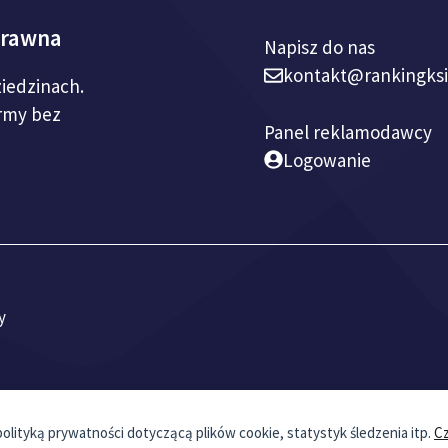
prawna
Napisz do nas
kontakt@rankingks
ziedzinach.
irmy bez
Panel reklamodawcy
Logowanie
y
olityką prywatności dotyczącą plików cookie, statystyk śledzenia itp.
Cz