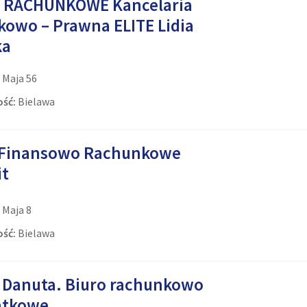
 RACHUNKOWE Kancelaria
kowo – Prawna ELITE Lidia
ka
3 Maja 56
ść:
Bielawa
 Finansowo Rachunkowe
it
1 Maja 8
ść:
Bielawa
 Danuta. Biuro rachunkowo
atkowe