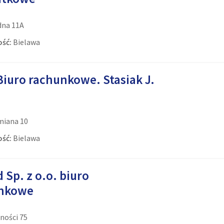
na 11A
ść:
Bielawa
Biuro rachunkowe. Stasiak J.
miana 10
ść:
Bielawa
 Sp. z o.o. biuro
nkowe
ności 75