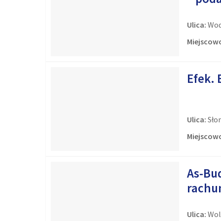
Ulica:
Wod
Miejscowo
Efek. 
Ulica:
Sło
Miejscowo
As-Bud
rachu
Ulica:
Wol