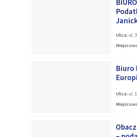
BIURO
Podat
Janic
Ulica:
ul. 
Miejscowo
Biuro
Europ
Ulica:
ul. 
Miejscowo
Obacz
– pod