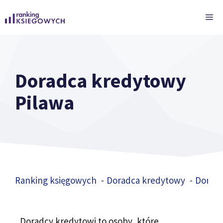
Przejdź
ME
do
treści
Doradca kredytowy
Pilawa
Ranking księgowych
Doradca kredytowy
Doradc
Doradcy kredytowi to osoby, które