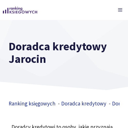
Przejdź
ME
do
treści
Doradca kredytowy
Jarocin
Ranking księgowych
Doradca kredytowy
Doradc
Doradcy kredytowi to osoby, jakie przyznają