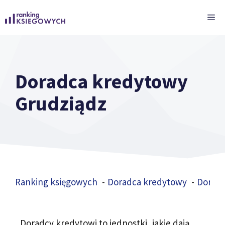
Przejdź
ME
do
treści
Doradca kredytowy
Grudziądz
Ranking księgowych
Doradca kredytowy
Doradc
Doradcy kredytowi to jednostki, jakie dają