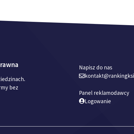
prawna
Napisz do nas
kontakt@rankingks
ziedzinach.
irmy bez
Panel reklamodawcy
Logowanie