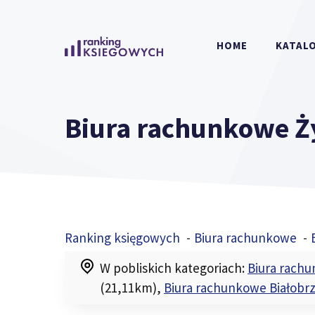
Przejdź
do
HOME
KATALO
treści
Biura rachunkowe 
Ranking księgowych
Biura rachunkowe
W pobliskich kategoriach:
Biura rach
(21,11km)
,
Biura rachunkowe Białobrz