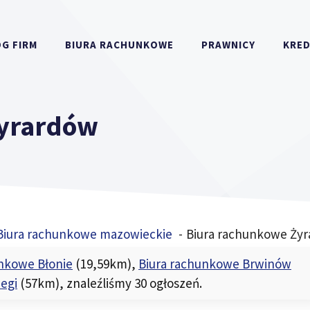
G FIRM
BIURA RACHUNKOWE
PRAWNICY
KRE
Żyrardów
Biura rachunkowe mazowieckie
Biura rachunkowe Ży
unkowe Błonie
(19,59km)
,
Biura rachunkowe Brwinów
egi
(57km)
, znaleźliśmy 30 ogłoszeń.