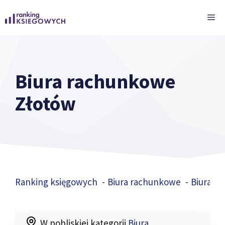
Przejdź
ME
do
treści
Biura rachunkowe
Złotów
Ranking księgowych
Biura rachunkowe
Biura r
W pobliskiej kategorii
Biura