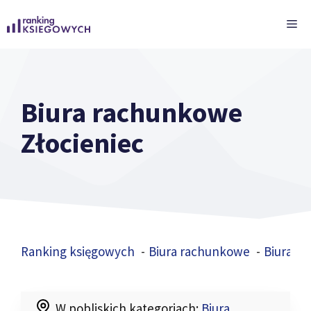
Przejdź
ME
do
treści
Biura rachunkowe
Złocieniec
Ranking księgowych
Biura rachunkowe
Biura r
W pobliskich kategoriach:
Biura