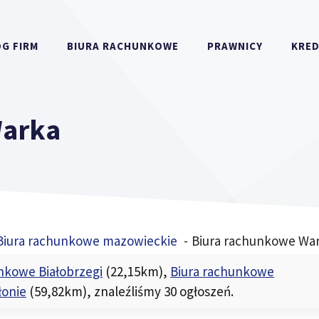
G FIRM
BIURA RACHUNKOWE
PRAWNICY
KRE
Warka
Biura rachunkowe mazowieckie
Biura rachunkowe Wa
nkowe Białobrzegi
(22,15km)
,
Biura rachunkowe
łonie
(59,82km)
, znaleźliśmy 30 ogłoszeń.