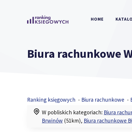
Przejdź
do
HOME
KATALO
treści
Biura rachunkowe 
Ranking księgowych
Biura rachunkowe
W pobliskich kategoriach:
Biura rachu
Brwinów
(51km)
,
Biura rachunkowe B