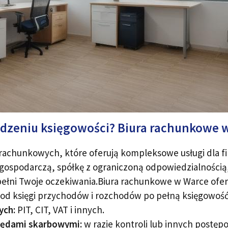
dzeniu księgowości? Biura rachunkowe w 
 rachunkowych, które oferują kompleksowe usługi dla fi
ospodarczą, spółkę z ograniczoną odpowiedzialnością, c
 spełni Twoje oczekiwania.Biura rachunkowe w Warce ofer
od księgi przychodów i rozchodów po pełną księgowość
ych:
PIT, CIT, VAT i innych.
zędami skarbowymi:
w razie kontroli lub innych postęp