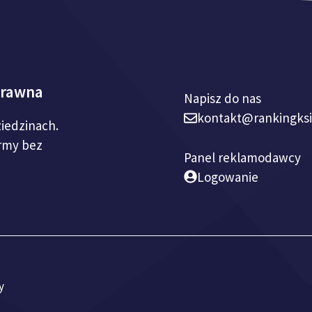
prawna
Napisz do nas
kontakt@rankingks
ziedzinach.
irmy bez
Panel reklamodawcy
Logowanie
y