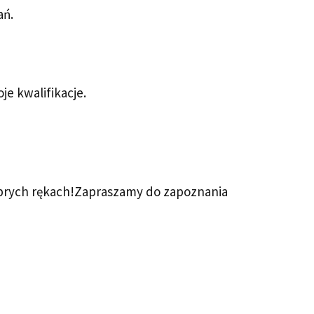
ań.
e kwalifikacje.
dobrych rękach!Zapraszamy do zapoznania