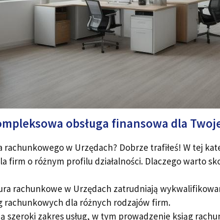
mpleksowa obsługa finansowa dla Twoje
 rachunkowego w Urzędach? Dobrze trafiłeś! W tej kateg
 firm o różnym profilu działalności. Dlaczego warto s
ura rachunkowe w Urzędach zatrudniają wykwalifikowan
 rachunkowych dla różnych rodzajów firm.
ją szeroki zakres usług, w tym prowadzenie ksiąg rach