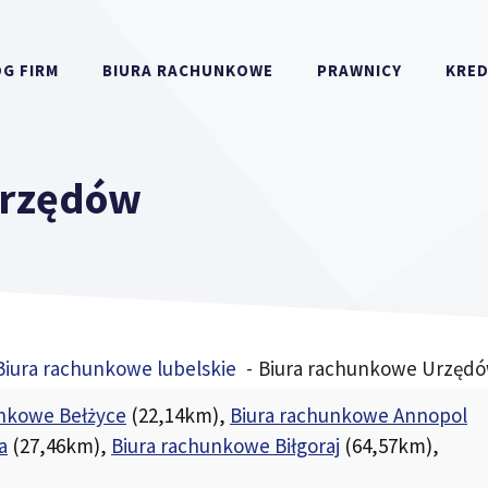
G FIRM
BIURA RACHUNKOWE
PRAWNICY
KRE
Urzędów
Biura rachunkowe lubelskie
Biura rachunkowe Urzęd
unkowe Bełżyce
(22,14km)
,
Biura rachunkowe Annopol
a
(27,46km)
,
Biura rachunkowe Biłgoraj
(64,57km)
,