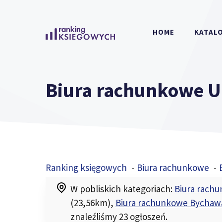
Przejdź
do
HOME
KATALO
treści
Biura rachunkowe 
Ranking księgowych
Biura rachunkowe
W pobliskich kategoriach:
Biura rach
(23,56km)
,
Biura rachunkowe Bychaw
znaleźliśmy 23 ogłoszeń.