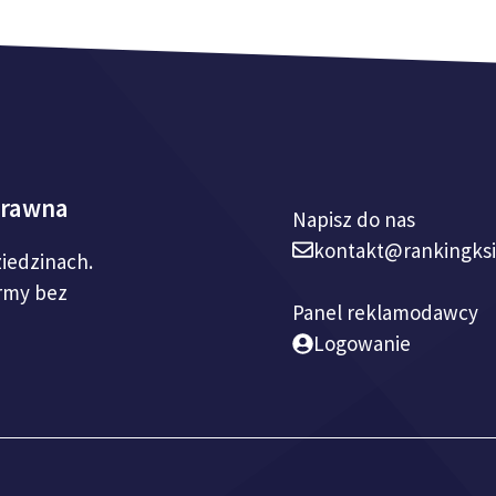
prawna
Napisz do nas
kontakt@rankingks
ziedzinach.
irmy bez
Panel reklamodawcy
Logowanie