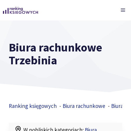
Przejdź
ME
do
treści
Biura rachunkowe
Trzebinia
Ranking księgowych
Biura rachunkowe
Biura r
W pobliskich kategoriach:
Biura