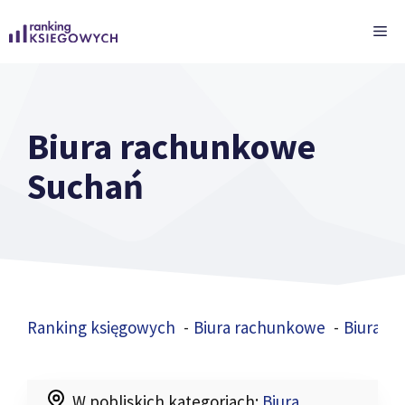
Przejdź
ME
do
treści
Biura rachunkowe
Suchań
Ranking księgowych
Biura rachunkowe
Biura r
W pobliskich kategoriach:
Biura