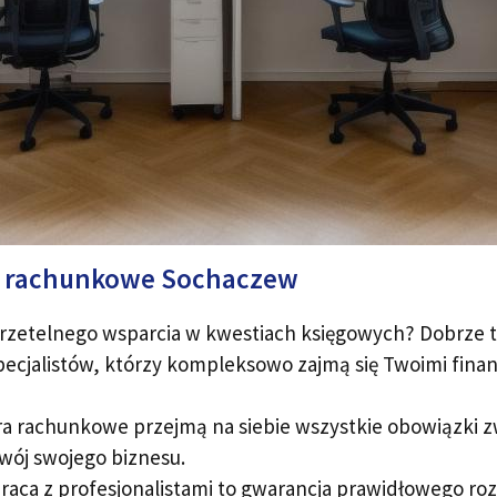
ra rachunkowe Sochaczew
rzetelnego wsparcia w kwestiach księgowych? Dobrze tr
cjalistów, którzy kompleksowo zajmą się Twoimi finan
ra rachunkowe przejmą na siebie wszystkie obowiązki 
zwój swojego biznesu.
aca z profesjonalistami to gwarancja prawidłowego rozl