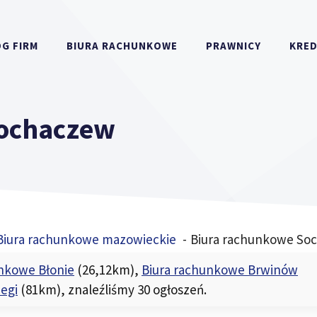
G FIRM
BIURA RACHUNKOWE
PRAWNICY
KRE
Sochaczew
Biura rachunkowe mazowieckie
Biura rachunkowe So
unkowe Błonie
(26,12km)
,
Biura rachunkowe Brwinów
egi
(81km)
, znaleźliśmy 30 ogłoszeń.