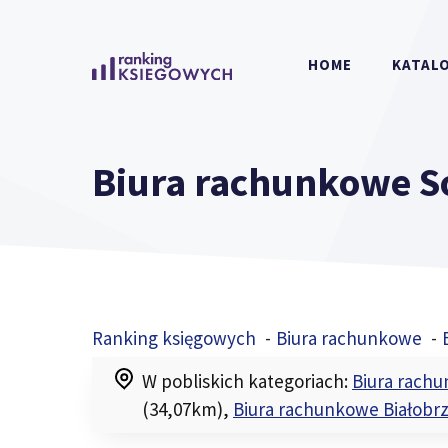
Przejdź
do
HOME
KATALO
treści
Biura rachunkowe 
Ranking księgowych
Biura rachunkowe
W pobliskich kategoriach:
Biura rach
(34,07km)
,
Biura rachunkowe Białobrz