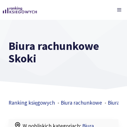
Przejdź
ME
do
treści
Biura rachunkowe
Skoki
Ranking księgowych
Biura rachunkowe
Biura r
W pobliskich kategoriach:
Biura