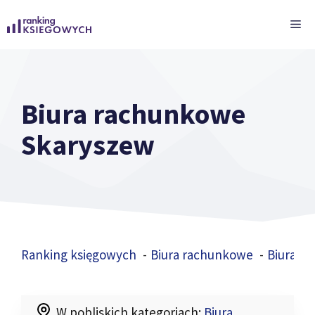
Przejdź
ME
do
treści
Biura rachunkowe
Skaryszew
Ranking księgowych
Biura rachunkowe
Biura r
W pobliskich kategoriach:
Biura