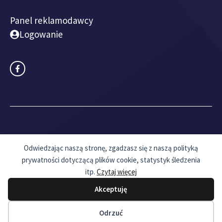
Panel reklamodawcy
Logowanie
© 2018 - 2026 rankingksiegowych.eu I
Mapa witryny
Odwiedzając naszą stronę, zgadzasz się z naszą polityką
prywatności dotyczącą plików cookie, statystyk śledzenia
Regulamin sklepu i polityka prywatności
itp.
Czytaj więcej
Akceptuję
Odrzuć