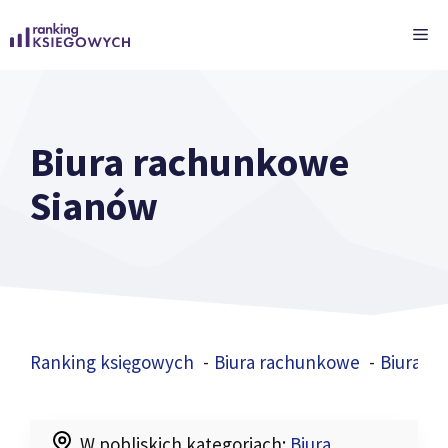
Przejdź
ME
do
treści
Biura rachunkowe
Sianów
Ranking księgowych
Biura rachunkowe
Biura r
W pobliskich kategoriach:
Biura