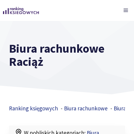
Przejdź
ME
do
treści
Biura rachunkowe
Raciąż
Ranking księgowych
Biura rachunkowe
Biura r
W pobliskich kategoriach:
Biura