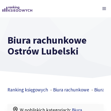
Przejdź
ME
do
treści
Biura rachunkowe
Ostrów Lubelski
Ranking księgowych
Biura rachunkowe
Biura r
W pobliskich kategoriach:
Biura