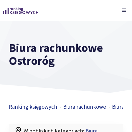
Przejdź
ME
do
treści
Biura rachunkowe
Ostroróg
Ranking księgowych
Biura rachunkowe
Biura r
W pobliskich kategoriach:
Biura