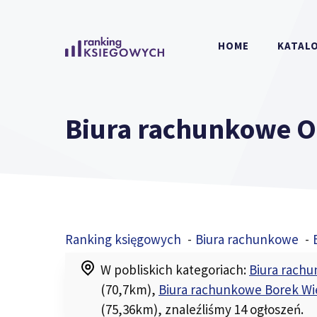
Przejdź
do
HOME
KATALO
treści
Biura rachunkowe O
Ranking księgowych
Biura rachunkowe
W pobliskich kategoriach:
Biura rach
(70,7km)
,
Biura rachunkowe Borek Wi
(75,36km)
, znaleźliśmy 14 ogłoszeń.