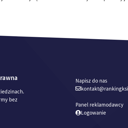
prawna
Napisz do nas
kontakt@rankingks
ziedzinach.
irmy bez
Panel reklamodawcy
Logowanie