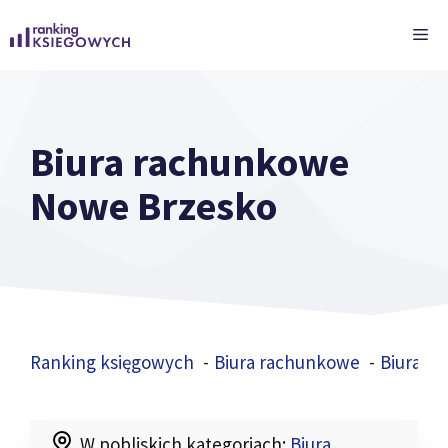
Przejdź
ME
do
treści
Biura rachunkowe
Nowe Brzesko
Ranking księgowych
Biura rachunkowe
Biura r
W pobliskich kategoriach:
Biura