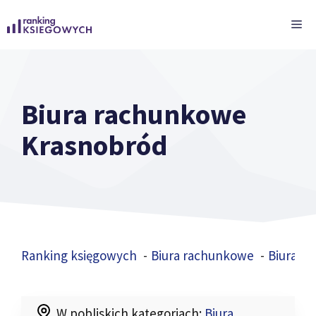
Przejdź
ME
do
treści
Biura rachunkowe
Krasnobród
Ranking księgowych
Biura rachunkowe
Biura r
W pobliskich kategoriach:
Biura