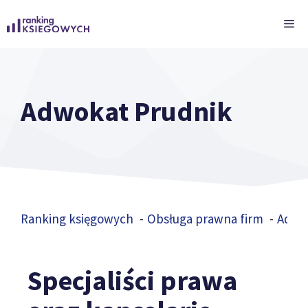
Przejdź
ME
do
treści
Adwokat Prudnik
Ranking księgowych
Obsługa prawna firm
Adwo
Specjaliści prawa