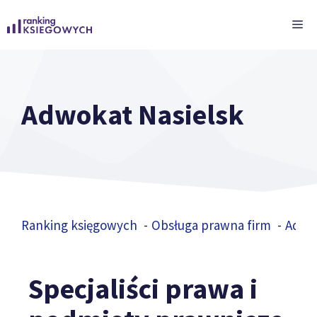
Przejdź
ME
do
treści
Adwokat Nasielsk
Ranking księgowych
Obsługa prawna firm
Adwo
Specjaliści prawa i